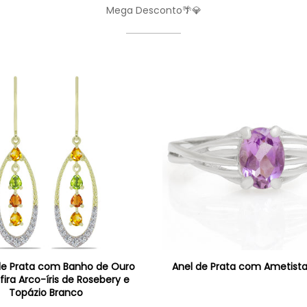
Mega Desconto🌴💎
de Prata com Banho de Ouro
Anel de Prata com Ametista 
ira Arco-íris de Rosebery e
Topázio Branco