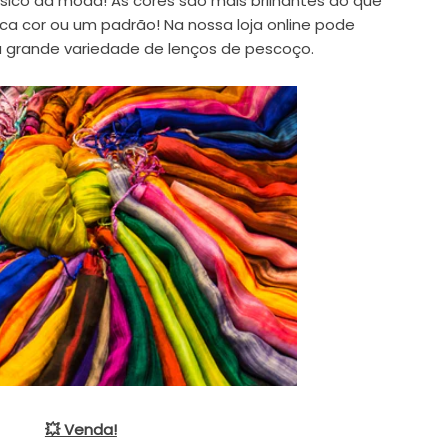
ssico da moda! As cores são mais brilhantes do que
ca cor ou um padrão! Na nossa loja online pode
 grande variedade de lenços de pescoço.
💥 Venda!