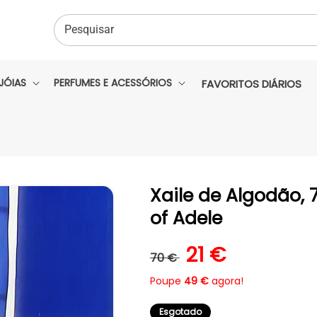
Pesquisar
JÓIAS
PERFUMES E ACESSÓRIOS
FAVORITOS DIÁRIOS
Xaile de Algodão, 7
of Adele
Preço normal
Preço de sal
21 €
70 €
Poupe
49 €
agora!
Esgotado