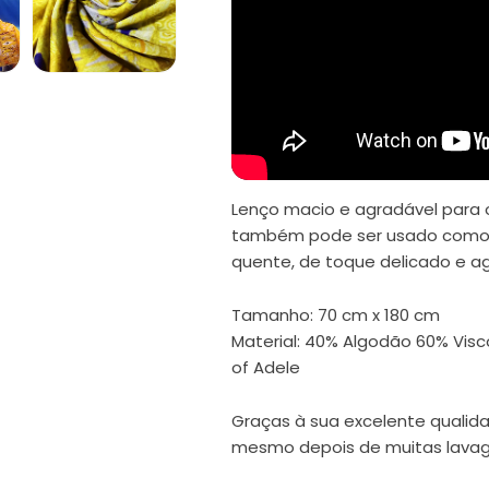
Abrir
conteúdo
multimédia
5
em
modal
Lenço macio e agradável para o
também pode ser usado como 
quente, de toque delicado e ag
Tamanho: 70 cm x 180 cm
Material: 40% Algodão 60% Vis
of Adele
Graças à sua excelente qualid
mesmo depois de muitas lavag