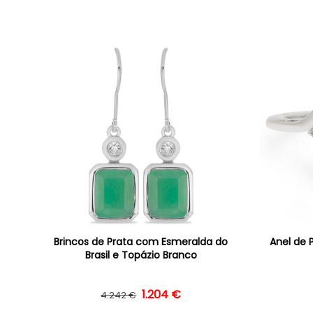
Brincos de Prata com Esmeralda do
Anel de 
Brasil e Topázio Branco
Preço normal
Preço de saldo
1.204 €
4.242 €