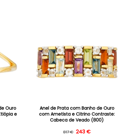
de Ouro
Anel de Prata com Banho de Ouro
tiópia e
com Ametista e Citrino Contraste:
Cabeca de Veado (800)
ormal
 saldo
243 €
Preço normal
Preço de saldo
817 €