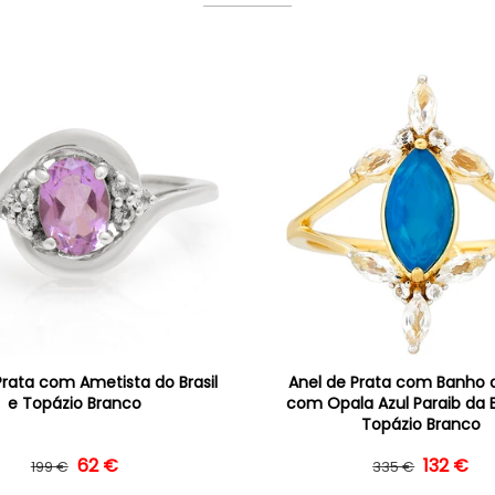
Prata com Ametista do Brasil
Anel de Prata com Banho 
e Topázio Branco
com Opala Azul Paraib da E
Topázio Branco
Preço normal
Preço de saldo
62 €
Preço n
Preço de
132 €
199 €
335 €