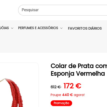
Pesquisar
JÓIAS
PERFUMES E ACESSÓRIOS
FAVORITOS DIÁRIOS
Colar de Prata co
Esponja Vermelha
Preço normal
Preço de sal
172 €
612 €
Poupe
440 €
agora!
Promoção