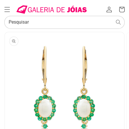
Iniciar
Carrinh
sessão
Pesquisar
SALTAR PARA
A
INFORMAÇÃO
DO PRODUTO