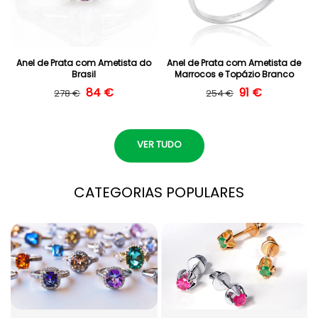
Anel de Prata com Ametista do
Anel de Prata com Ametista de
Brasil
Marrocos e Topázio Branco
Preço normal
Preço de saldo
84 €
Preço normal
Preço de saldo
91 €
278 €
254 €
VER TUDO
CATEGORIAS POPULARES