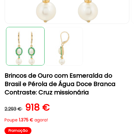
Abrir
A
conteúdo
c
multimédia
m
1
2
em
e
modal
m
Brincos de Ouro com Esmeralda do
Brasil e Pérola de Água Doce Branca
Contraste: Cruz missionária
Preço normal
Preço de saldo
918 €
2.293 €
Poupe
1.375 €
agora!
Promoção