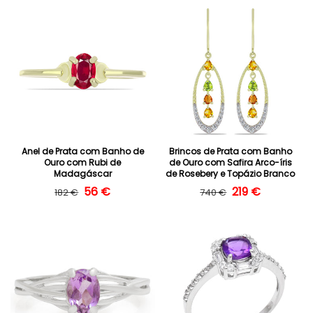
Anel de Prata com Banho de
Brincos de Prata com Banho
Ouro com Rubi de
de Ouro com Safira Arco-íris
Madagáscar
de Rosebery e Topázio Branco
Preço normal
Preço de saldo
56 €
Preço normal
Preço de saldo
219 €
182 €
740 €