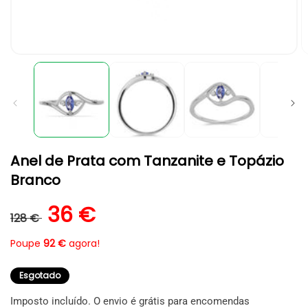
Abrir
A
conteúdo
c
multimédia
m
1
2
em
e
modal
m
Anel de Prata com Tanzanite e Topázio
Branco
Preço normal
Preço de saldo
36 €
128 €
Poupe
92 €
agora!
Esgotado
Imposto incluído. O envio é grátis para encomendas