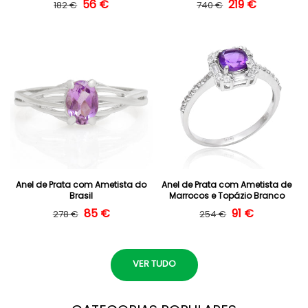
Preço normal
Preço de saldo
56 €
Preço normal
Preço de saldo
219 €
182 €
740 €
Anel de Prata com Ametista do
Anel de Prata com Ametista de
Brasil
Marrocos e Topázio Branco
Preço normal
Preço de saldo
85 €
Preço normal
Preço de saldo
91 €
278 €
254 €
VER TUDO