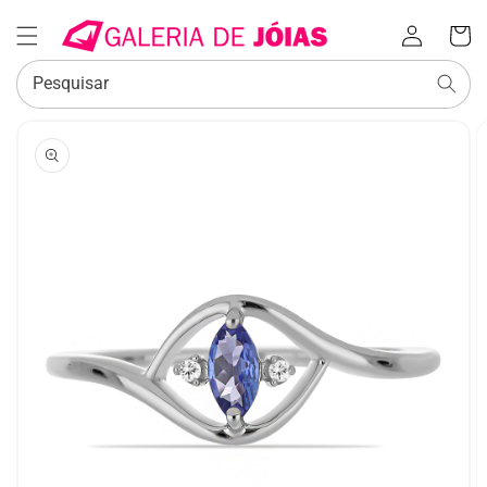
Iniciar
Carrinh
sessão
Pesquisar
SALTAR PARA
A
INFORMAÇÃO
DO PRODUTO