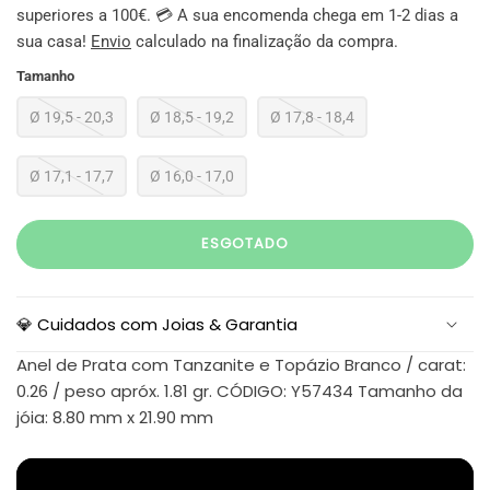
superiores a 100€. 💳 A sua encomenda chega em 1-2 dias a
sua casa!
Envio
calculado na finalização da compra.
Tamanho
Ø 19,5 - 20,3
Ø 18,5 - 19,2
Ø 17,8 - 18,4
Ø 17,1 - 17,7
Ø 16,0 - 17,0
ESGOTADO
💎 Cuidados com Joias & Garantia
Anel de Prata com Tanzanite e Topázio Branco / carat:
0.26 / peso apróx. 1.81 gr. CÓDIGO: Y57434 Tamanho da
jóia: 8.80 mm x 21.90 mm