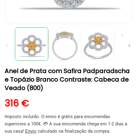
Abrir
A
conteúdo
c
multimédia
m
1
2
em
e
modal
m
Anel de Prata com Safira Padparadscha
e Topázio Branco Contraste: Cabeca de
Veado (800)
Preço normal
316 €
Imposto incluído. O envio é grátis para encomendas
superiores a 100€. 💳 A sua encomenda chega em 1-2 dias a
sua casa!
Envio
calculado na finalização da compra.