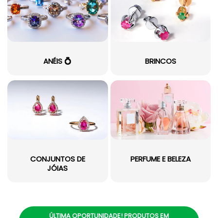
ANÉIS 💍
BRINCOS
CONJUNTOS DE
PERFUME E BELEZA
JÓIAS
ÚLTIMA OPORTUNIDADE! PRODUTOS EM