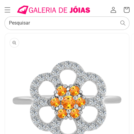
Iniciar
Carrinh
sessão
Pesquisar
SALTAR PARA
A
INFORMAÇÃO
DO PRODUTO