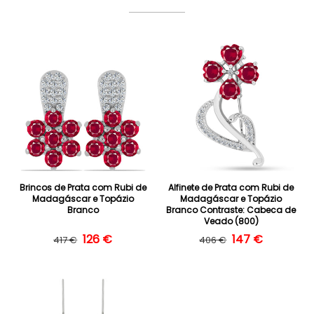
Brincos de Prata com Rubi de
Alfinete de Prata com Rubi de
Madagáscar e Topázio
Madagáscar e Topázio
Branco
Branco Contraste: Cabeca de
Veado (800)
Preço normal
Preço de saldo
126 €
Preço normal
Preço de saldo
147 €
417 €
406 €