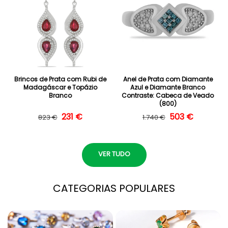
Brincos de Prata com Rubi de
Anel de Prata com Diamante
Madagáscar e Topázio
Azul e Diamante Branco
Branco
Contraste: Cabeca de Veado
(800)
Preço normal
Preço de saldo
231 €
Preço normal
Preço de saldo
503 €
823 €
1.740 €
VER TUDO
CATEGORIAS POPULARES