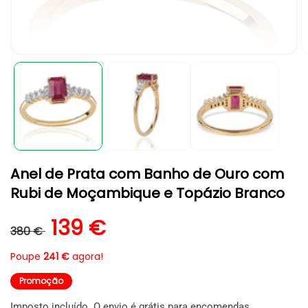
Abrir
A
conteúdo
c
multimédia
m
1
2
em
e
modal
m
Anel de Prata com Banho de Ouro com
Rubi de Moçambique e Topázio Branco
Preço normal
Preço de saldo
139 €
380 €
Poupe
241 €
agora!
Promoção
Imposto incluído. O envio é grátis para encomendas