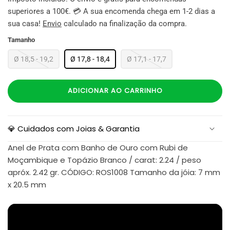
superiores a 100€. 💳 A sua encomenda chega em 1-2 dias a
sua casa!
Envio
calculado na finalização da compra.
Tamanho
Ø 18,5 - 19,2
Ø 17,8 - 18,4
Ø 17,1 - 17,7
ADICIONAR AO CARRINHO
💎 Cuidados com Joias & Garantia
Anel de Prata com Banho de Ouro com Rubi de
Moçambique e Topázio Branco / carat: 2.24 / peso
apróx. 2.42 gr. CÓDIGO: ROS1008 Tamanho da jóia: 7 mm
x 20.5 mm