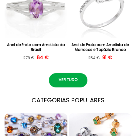
Anel de Prata com Ametista do
Anel de Prata com Ametista de
Brasil
Marrocos e Topázio Branco
Preço normal
Preço de saldo
84 €
Preço normal
Preço de saldo
91 €
278 €
254 €
VER TUDO
CATEGORIAS POPULARES