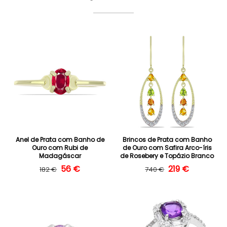
Anel de Prata com Banho de
Brincos de Prata com Banho
Ouro com Rubi de
de Ouro com Safira Arco-íris
Madagáscar
de Rosebery e Topázio Branco
Preço normal
Preço de saldo
56 €
Preço normal
Preço de saldo
219 €
182 €
740 €