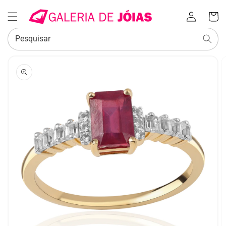
Iniciar
Carrinh
sessão
Pesquisar
SALTAR PARA
A
INFORMAÇÃO
DO PRODUTO